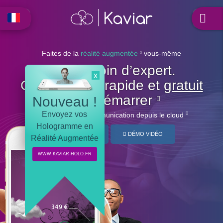
Faites de la
réalité augmentée
vous-même
Pas besoin d’expert.
x
C’est simple, rapide et
gratuit
pour démarrer
Nouveau !
Envoyez vos
Digitalisez votre communication
depuis le cloud
Hologramme en
DÉMARRER
DÉMO VIDÉO
Réalité Augmentée
WWW.KAVIAR-HOLO.FR