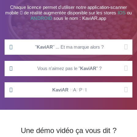
Chaque licence permet d'utiliser notre
application-scanner
mobile
de réalité augmentée
disponible sur les stores
IOS
ou
ANDROID
sous le nom :
KaviAR.app
"
KaviAR
"
... Et ma marque alors ?
Vous n'aimez pas le "
KaviAR
" ?
KaviAR
H
A
P
P
Y
I
Une démo vidéo ça vous dit ?