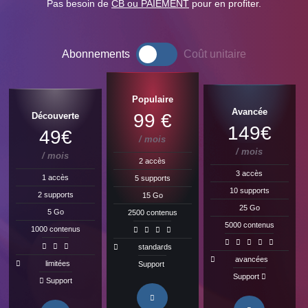
Pas besoin de
CB ou PAIEMENT
pour en profiter.
Abonnements
Coût unitaire
Populaire
Avancée
99 €
Découverte
149€
49€
/ mois
/ mois
/ mois
2 accès
3 accès
1 accès
5 supports
10 supports
2 supports
15 Go
25 Go
5 Go
2500
contenus
5000
contenus
1000
contenus
standards
avancées
limitées
Support
Support
Support