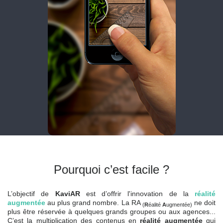
Pourquoi c’est facile ?
L’objectif de
KaviAR
est d’offrir l'innovation de la
réalité
augmentée
au plus grand nombre.
La RA
ne doit
(
R
éalité
A
ugmentée)
plus être réservée à quelques grands groupes ou aux agences...
C’est la multiplication des contenus en
réalité augmentée
qui