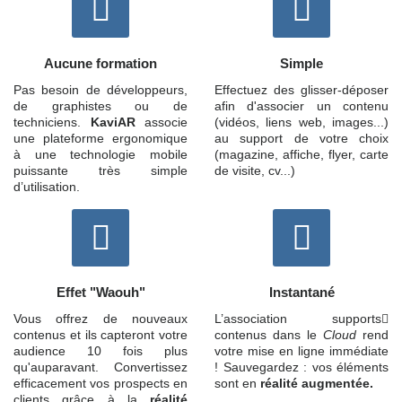
Aucune formation
Simple
Pas besoin de développeurs,
Effectuez des glisser-déposer
de graphistes ou de
afin d'associer un contenu
techniciens.
KaviAR
associe
(vidéos, liens web, images...)
une plateforme ergonomique
au support de votre choix
à une technologie mobile
(magazine, affiche, flyer, carte
puissante très simple
de visite, cv...)
d’utilisation.
Effet "Waouh"
Instantané
Vous offrez de nouveaux
L’association supports
contenus et ils capteront votre
contenus dans le
Cloud
rend
audience 10 fois plus
votre mise en ligne immédiate
qu'auparavant. Convertissez
! Sauvegardez : vos éléments
efficacement vos prospects en
sont en
réalité augmentée.
clients grâce à la
réalité